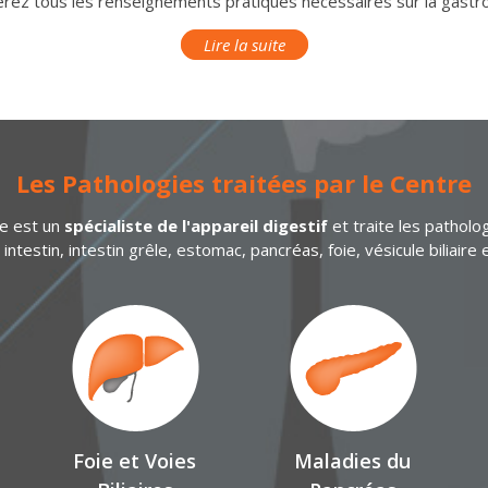
erez tous les renseignements pratiques nécessaires sur la gastro
Lire la suite
Les Pathologies traitées par le Centre
e est un
spécialiste de l'appareil digestif
et traite les patholo
intestin, intestin grêle, estomac, pancréas, foie, vésicule biliair
Foie et Voies
Maladies du