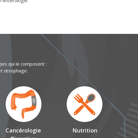
-entérologie.
gies qui le composent :
e et œsophage.
Cancérologie
Nutrition