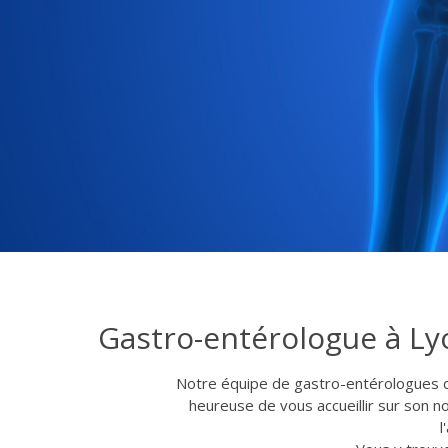
Gastro-entérologue à Lyo
Notre équipe de gastro-entérologue
heureuse de vous accueillir sur son no
l