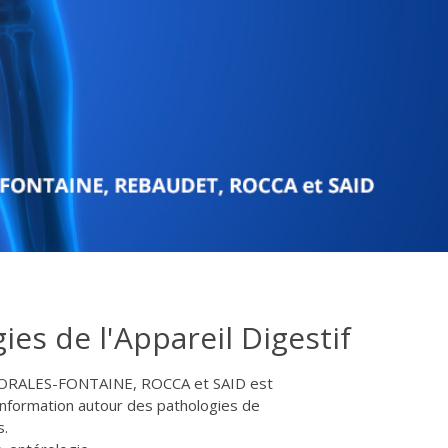
es de l'Appareil Digestif
MORALES-FONTAINE, ROCCA et SAID est
l'information autour des pathologies de
s.