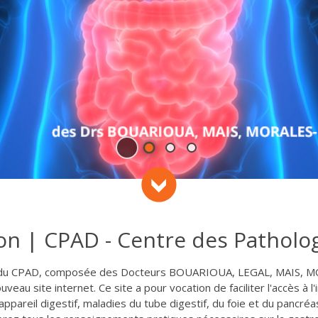
Play and Stop Slideshow
Descendre
n | CPAD - Centre des Pathologi
s du CPAD, composée des Docteurs BOUARIOUA, LEGAL, MAIS, 
uveau site internet. Ce site a pour vocation de faciliter l'accès à 
'appareil digestif, maladies du tube digestif, du foie et du pancréa