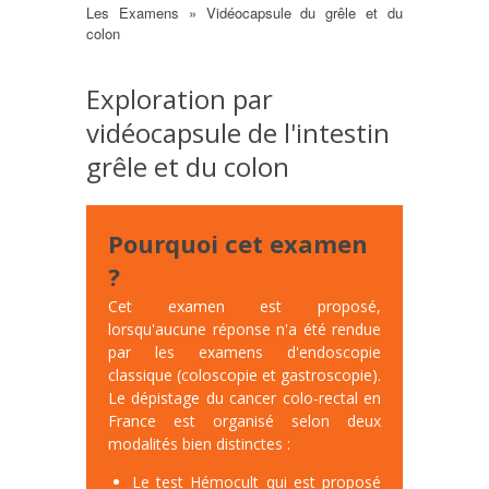
Les Examens
Vidéocapsule du grêle et du
Fil
colon
d'Ariane
Exploration par
vidéocapsule de l'intestin
grêle et du colon
Pourquoi cet examen
?
Cet examen est proposé,
lorsqu'aucune réponse n'a été rendue
par les examens d'endoscopie
classique (coloscopie et gastroscopie).
Le dépistage du cancer colo-rectal en
France est organisé selon deux
modalités bien distinctes :
Le test Hémocult qui est proposé