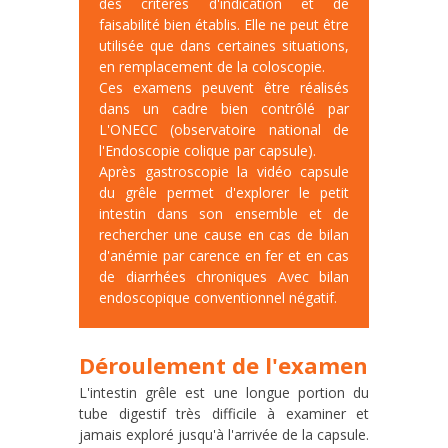
des critères d'indication et de
faisabilité bien établis. Elle ne peut être
utilisée que dans certaines situations,
en remplacement de la coloscopie.
Ces examens peuvent être réalisés
dans un cadre bien contrôlé par
L'ONECC (observatoire national de
l'Endoscopie colique par capsule).
Après gastroscopie la vidéo capsule
du grêle permet d'explorer le petit
intestin dans son ensemble et de
rechercher une cause en cas de bilan
d'anémie par carence en fer et en cas
de diarrhées chroniques Avec bilan
endoscopique conventionnel négatif.
Déroulement de l'examen
L'intestin grêle est une longue portion du
tube digestif très difficile à examiner et
jamais exploré jusqu'à l'arrivée de la capsule.